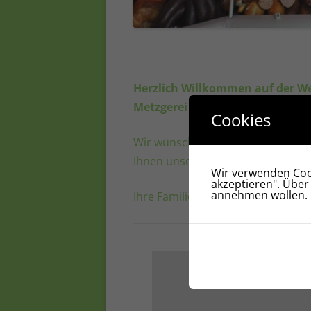
Herzlich Willkommen auf der We
Metzgerei Rebscher.
Cookies
Wir wünschen Ihnen viel Spaß bei
Ihnen unsere Angebote gefallen.
Wir verwenden Cook
akzeptieren". Über
annehmen wollen.
Ihre Familie Rebscher